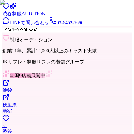
渋谷
制服
AUDITION
LINEで問い合わせ
03-6452-5690
💛
🌻
✨
⭐
🎀
💫
💛
🌻
制服オーディション
創業11年、累計12,000人以上のキャスト実績
JKリフレ・制服リフレの老舗グループ
全国9店舗展開中
池袋
秋葉原
新宿
✓
渋谷