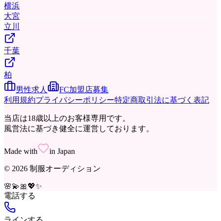
横浜
大宮
立川
千葉
柏
男性求人
FC加盟店募集
利用規約
プライバシーポリシー
特定商取引法に基づく表記
当店は18歳以上のお客様専用です。
風営法に基づき健全に運営しております。
Made with
in Japan
©
2026
制服オーディション
🌸
💫
🎀
💖
✨
電話する
ラインする