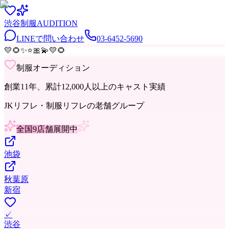
渋谷
制服
AUDITION
LINEで問い合わせ
03-6452-5690
💛
🌻
✨
⭐
🎀
💫
💛
🌻
制服オーディション
創業11年、累計12,000人以上のキャスト実績
JKリフレ・制服リフレの老舗グループ
全国9店舗展開中
池袋
秋葉原
新宿
✓
渋谷