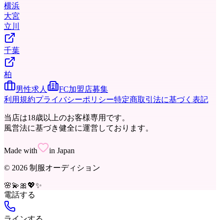
横浜
大宮
立川
千葉
柏
男性求人
FC加盟店募集
利用規約
プライバシーポリシー
特定商取引法に基づく表記
当店は18歳以上のお客様専用です。
風営法に基づき健全に運営しております。
Made with
in Japan
©
2026
制服オーディション
🌸
💫
🎀
💖
✨
電話する
ラインする