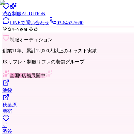
渋谷
制服
AUDITION
LINEで問い合わせ
03-6452-5690
💛
🌻
✨
⭐
🎀
💫
💛
🌻
制服オーディション
創業11年、累計12,000人以上のキャスト実績
JKリフレ・制服リフレの老舗グループ
全国9店舗展開中
池袋
秋葉原
新宿
✓
渋谷