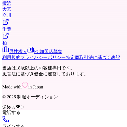
横浜
大宮
立川
千葉
柏
男性求人
FC加盟店募集
利用規約
プライバシーポリシー
特定商取引法に基づく表記
当店は18歳以上のお客様専用です。
風営法に基づき健全に運営しております。
Made with
in Japan
©
2026
制服オーディション
🌸
💫
🎀
💖
✨
電話する
ラインする