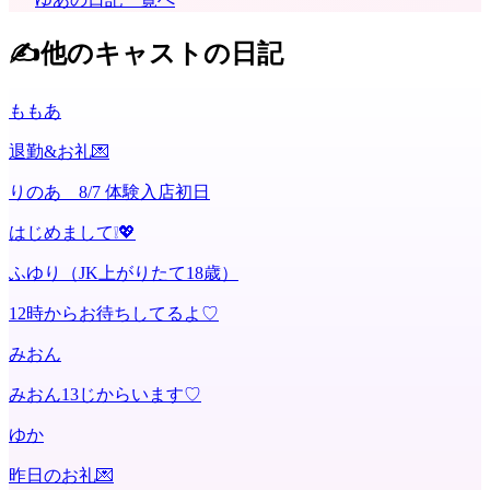
✍️
他のキャストの日記
ももあ
退勤&お礼💌
りのあ 8/7 体験入店初日
はじめまして❕💖
ふゆり（JK上がりたて18歳）
12時からお待ちしてるよ♡
みおん
みおん13じからいます♡
ゆか
昨日のお礼💌