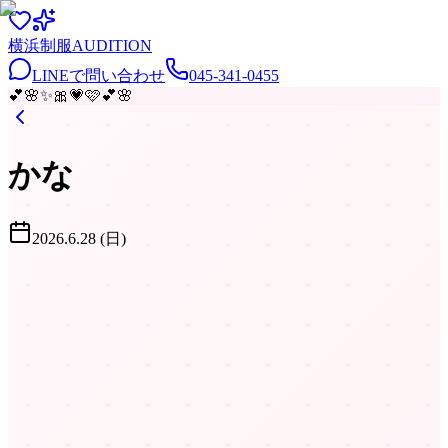
横浜
制服
AUDITION
LINEで問い合わせ
045-341-0455
💕
🌸
✨
🎀
💗
🩷
💕
🌸
かな
2026.6.28 (日)
✦
✧
✨
♡
✦
✦
✧
✦
✦
✦
♡
✧
✦
✦
✦
✨
✦
✦
7482
|
05:51