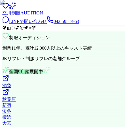
立川
制服
AUDITION
LINEで問い合わせ
042-595-7963
💖
🎀
✨
💕
🌸
💗
⭐
🩷
制服オーディション
創業11年、累計12,000人以上のキャスト実績
JKリフレ・制服リフレの老舗グループ
全国9店舗展開中
池袋
秋葉原
新宿
渋谷
横浜
大宮