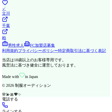
✓
立川
千葉
柏
男性求人
FC加盟店募集
利用規約
プライバシーポリシー
特定商取引法に基づく表記
当店は18歳以上のお客様専用です。
風営法に基づき健全に運営しております。
Made with
in Japan
©
2026
制服オーディション
🌸
💫
🎀
💖
✨
電話する
ラインする