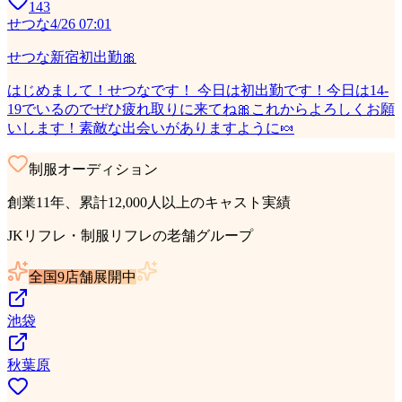
143
せつな
4/26 07:01
せつな新宿初出勤🎀
はじめまして！せつなです！ 今日は初出勤です！今日は14-
19でいるのでぜひ疲れ取りに来てね🎀これからよろしくお願
いします！素敵な出会いがありますように🍬
制服オーディション
創業11年、累計12,000人以上のキャスト実績
JKリフレ・制服リフレの老舗グループ
全国9店舗展開中
池袋
秋葉原