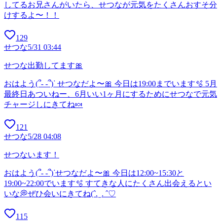
してるお兄さんがいたら、せつなが元気をたくさんおすそ分
けするよ〜！！
129
せつな
5/31 03:44
せつな出勤してます🎀
おはよう(՞- -՞)ᐝ せつなだよ〜🎀 今日は19:00までいます🫧 5月
最終日あついねー、6月いい1ヶ月にするためにせつなで元気
チャージしにきてね🍬
121
せつな
5/28 04:08
せつないます！
おはよう(՞- -՞)ᐝせつなだよ〜🎀 今日は12:00~15:30と
19:00~22:00でいます🫧 すてきな人にたくさん出会えるとい
いな💭ぜひ会いにきてね‪(ˆ. ̫ . ˆ♡
115