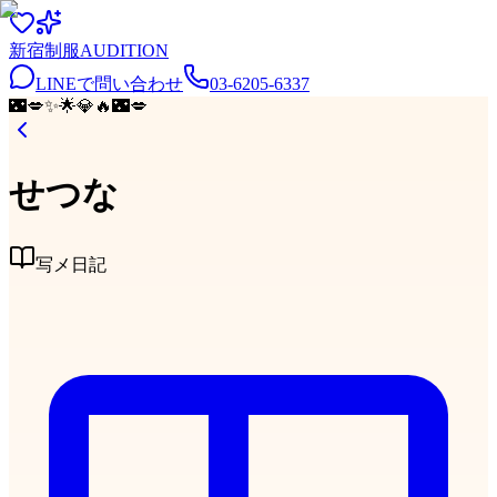
新宿
制服
AUDITION
LINEで問い合わせ
03-6205-6337
🌃
💋
✨
🌟
💎
🔥
🌃
💋
せつな
写メ日記