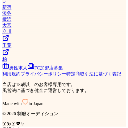
✓
新宿
渋谷
横浜
大宮
立川
千葉
柏
男性求人
FC加盟店募集
利用規約
プライバシーポリシー
特定商取引法に基づく表記
当店は18歳以上のお客様専用です。
風営法に基づき健全に運営しております。
Made with
in Japan
©
2026
制服オーディション
🌸
💫
🎀
💖
✨