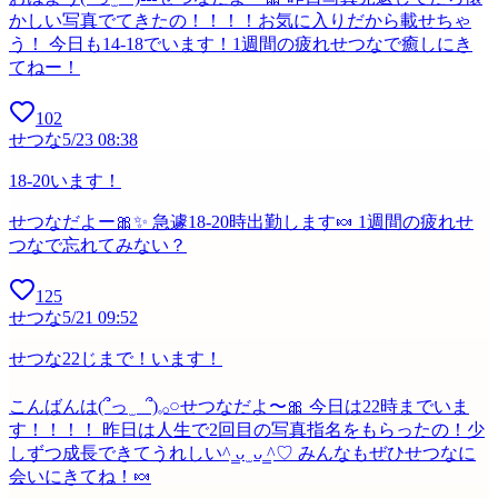
かしい写真でてきたの！！！！お気に入りだから載せちゃ
う！ 今日も14-18でいます！1週間の疲れせつなで癒しにき
てねー！
102
せつな
5/23 08:38
18-20います！
せつなだよー🎀✨ 急遽18-20時出勤します🍬 1週間の疲れせ
つなで忘れてみない？
125
せつな
5/21 09:52
せつな22じまで！います！
こんばんは(՞っ ̫ _՞)𓈒𓂂𓏸せつなだよ〜🎀 今日は22時までいま
す！！！！ 昨日は人生で2回目の写真指名をもらったの！少
しずつ成長できてうれしい^ ̳ᴗ ̫ ᴗ ̳^♡ みんなもぜひせつなに
会いにきてね！🍬