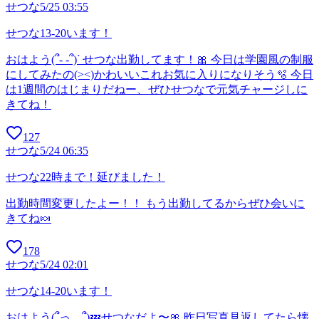
せつな
5/25 03:55
せつな13-20います！
おはよう(՞- -՞)ᐝ せつな出勤してます！🎀 今日は学園風の制服
にしてみたの(><)かわいいこれお気に入りになりそう🫧 今日
は1週間のはじまりだねー、ぜひせつなで元気チャージしに
きてね！
127
せつな
5/24 06:35
せつな22時まで！延びました！
出勤時間変更したよー！！ もう出勤してるからぜひ会いに
きてね🍬
178
せつな
5/24 02:01
せつな14-20います！
おはよう(՞っ ̫ _՞)💤せつなだよ〜🎀 昨日写真見返してたら懐