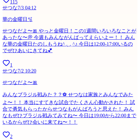
115
せつな
7/3 04:12
華の金曜日🫧
せつなだよ〜🎀 やっと金曜日！この1週間いろいろなことが
あったな〜💭 今週もみんながんばってえらいよー！！ みん
な華の金曜日たのしもうね^‬ ܸ. ̫ .ܸ ‪^♪ 今日は12:00-17:00いるの
でぜひあいにきてね︎💕︎
1
せつな
7/2 10:20
せつなだよ〜🎀
みんなブラジル戦みた？？⚽️ せつなは家族とみんなでみた
よ〜！！ 本当にすてきな試合でたくさん心動かされた！ 試
合で勇気もらったからせつなもがんばろうと思えた！ みん
なもぜひブラジル戦みてみてね〜 今日は19:00から22:00まで
いるからぜひ会いに来てね〜！！
2