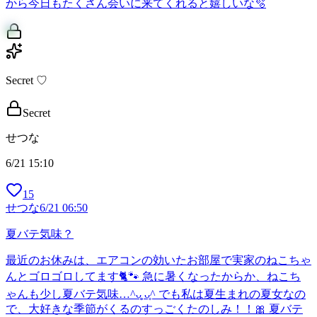
から今日もたくさん会いに来てくれると嬉しいな🫧
Secret ♡
Secret
せつな
6/21 15:10
15
せつな
6/21 06:50
夏バテ気味？
最近のお休みは、エアコンの効いたお部屋で実家のねこちゃ
んとゴロゴロしてます🐈🐾 急に暑くなったからか、ねこち
ゃんも少し夏バテ気味…^ᴗ̥̥ ᴗ̥^ でも私は夏生まれの夏女なの
で、大好きな季節がくるのすっごくたのしみ！！🎀 夏バテ