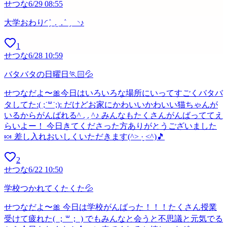
せつな
6/29 08:55
大学おわり◜ ٍٛ . ̫ . ٛ ٍ ◝♪
1
せつな
6/28 10:59
バタバタの日曜日🏃🏻💦
せつなだよ〜🎀今日はいろいろな場所にいってすごくバタバ
タしてた:( ;˙꒳˙;): だけどお家にかわいいかわいい猫ちゃんが
いるからがんばれる^ ܸ. .ܸ ^♪ みんなもたくさんがんばっててえ
らいよー！ 今日きてくださった方ありがとうございました
🍬 差し入れおいしくいただきます(^> ·̮ <^)🎵
2
せつな
6/22 10:50
学校つかれてくたくた💦
せつなだよ〜🎀 今日は学校がんばった！！！たくさん授業
受けて疲れた( ；꒳​； ) でもみんなと会うと不思議と元気でる