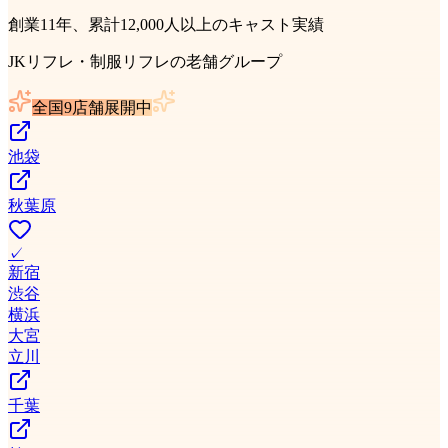
創業11年、累計12,000人以上のキャスト実績
JKリフレ・制服リフレの老舗グループ
全国9店舗展開中
池袋
秋葉原
✓
新宿
渋谷
横浜
大宮
立川
千葉