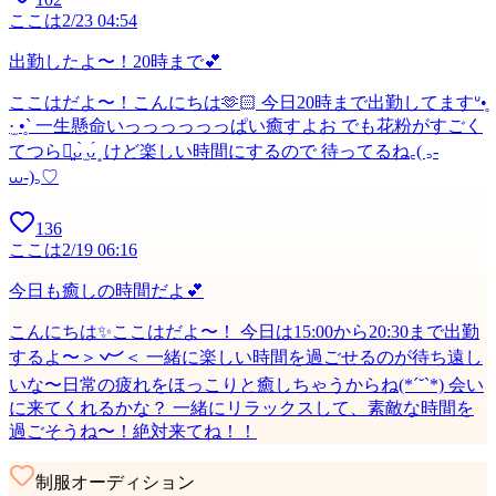
ここは
2/23 04:54
出勤したよ〜！20時まで💕
ここはだよ〜！こんにちは🫶🏻 今日20時まで出勤してますᐡ•̥
·̫ •̥` 一生懸命いっっっっっっぱい癒すよお でも花粉がすごく
てつらい͈ᴗ̀ ̫ᴗ́ ͈ けど楽しい時間にするので 待ってるね꜀( ꜆-
⩊-)꜆♡
136
ここは
2/19 06:16
今日も癒しの時間だよ💕
こんにちは✨ここはだよ〜！ 今日は15:00から20:30まで出勤
するよ〜＞𐋣＜ 一緒に楽しい時間を過ごせるのが待ち遠し
いな〜日常の疲れをほっこりと癒しちゃうからね(*´˘`*) 会い
に来てくれるかな？ 一緒にリラックスして、素敵な時間を
過ごそうね〜！絶対来てね！！
制服オーディション