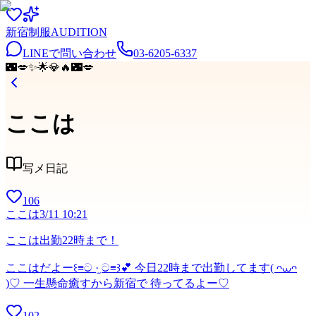
新宿
制服
AUDITION
LINEで問い合わせ
03-6205-6337
🌃
💋
✨
🌟
💎
🔥
🌃
💋
ここは
写メ日記
106
ここは
3/11 10:21
ここは出勤22時まで！
ここはだよー꒰≡ට ·̫ ට≡꒱💕 今日22時まで出勤してます( ᴖ⩊ᴖ
)♡ 一生懸命癒すから新宿で 待ってるよー♡
102