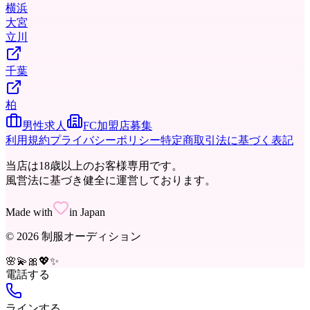
横浜
大宮
立川
千葉
柏
男性求人
FC加盟店募集
利用規約
プライバシーポリシー
特定商取引法に基づく表記
当店は18歳以上のお客様専用です。
風営法に基づき健全に運営しております。
Made with
in Japan
©
2026
制服オーディション
🌸
💫
🎀
💖
✨
電話する
ラインする