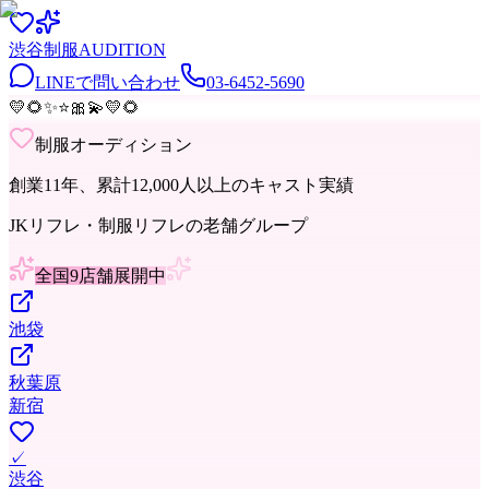
渋谷
制服
AUDITION
LINEで問い合わせ
03-6452-5690
💛
🌻
✨
⭐
🎀
💫
💛
🌻
制服オーディション
創業11年、累計12,000人以上のキャスト実績
JKリフレ・制服リフレの老舗グループ
全国9店舗展開中
池袋
秋葉原
新宿
✓
渋谷