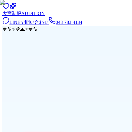
大宮
制服
AUDITION
LINEで問い合わせ
048-783-4134
💙
🫧
✨
💎
🌊
⭐
💙
🫧