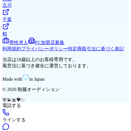
立川
千葉
柏
男性求人
FC加盟店募集
利用規約
プライバシーポリシー
特定商取引法に基づく表記
当店は18歳以上のお客様専用です。
風営法に基づき健全に運営しております。
Made with
in Japan
©
2026
制服オーディション
🌸
💫
🎀
💖
✨
電話する
ラインする