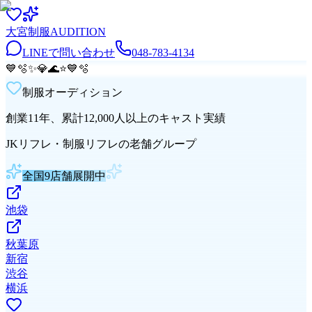
大宮
制服
AUDITION
LINEで問い合わせ
048-783-4134
💙
🫧
✨
💎
🌊
⭐
💙
🫧
制服オーディション
創業11年、累計12,000人以上のキャスト実績
JKリフレ・制服リフレの老舗グループ
全国9店舗展開中
池袋
秋葉原
新宿
渋谷
横浜