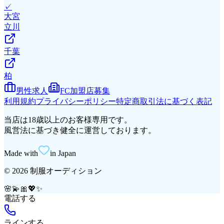
✓
大宮
立川
千葉
柏
男性求人
FC加盟店募集
利用規約
プライバシーポリシー
特定商取引法に基づく表記
当店は18歳以上のお客様専用です。
風営法に基づき健全に運営しております。
Made with
in Japan
©
2026
制服オーディション
🌸
💫
🎀
💖
✨
電話する
ラインする