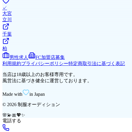
✓
大宮
立川
千葉
柏
男性求人
FC加盟店募集
利用規約
プライバシーポリシー
特定商取引法に基づく表記
当店は18歳以上のお客様専用です。
風営法に基づき健全に運営しております。
Made with
in Japan
©
2026
制服オーディション
🌸
💫
🎀
💖
✨
電話する