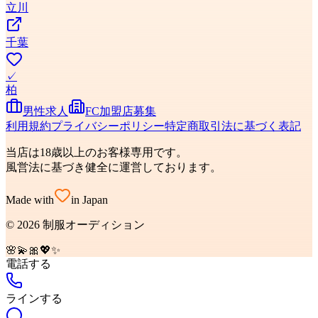
立川
千葉
✓
柏
男性求人
FC加盟店募集
利用規約
プライバシーポリシー
特定商取引法に基づく表記
当店は18歳以上のお客様専用です。
風営法に基づき健全に運営しております。
Made with
in Japan
©
2026
制服オーディション
🌸
💫
🎀
💖
✨
電話する
ラインする