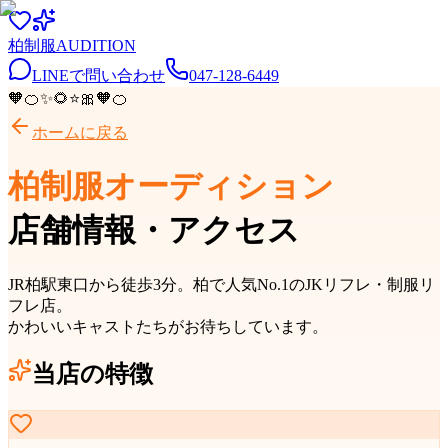
柏
制服
AUDITION
LINEで問い合わせ
047-128-6449
🧡
🍊
✨
🌻
⭐
🎀
🧡
🍊
ホームに戻る
柏制服オーディション
店舗情報・アクセス
JR柏駅東口から徒歩3分
。
柏
で人気No.1のJKリフレ・制服リ
フレ店。
かわいいキャストたちがお待ちしています。
当店の特徴