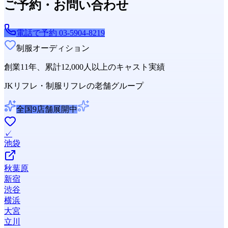
ご予約・お問い合わせ
電話で予約
03-5904-8219
制服オーディション
創業11年、累計12,000人以上のキャスト実績
JKリフレ・制服リフレの老舗グループ
全国9店舗展開中
✓
池袋
秋葉原
新宿
渋谷
横浜
大宮
立川