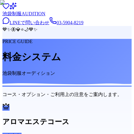
池袋
制服
AUDITION
LINEで問い合わせ
03-5904-8219
💙
✨
🦋
💎
⭐
🌙
💙
✨
PRICE GUIDE
料金システム
池袋制服オーディション
コース・オプション・ご利用上の注意をご案内します。
アロマエステコース