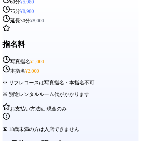
60分
¥
5,980
75分
¥
8,980
延長30分
¥
8,000
指名料
写真指名
¥
1,000
本指名
¥
2,000
※
リフレコースは写真指名・本指名不可
※
別途レンタルルーム代がかかります
お支払い方法
💵 現金のみ
🔞 18歳未満の方は入店できません