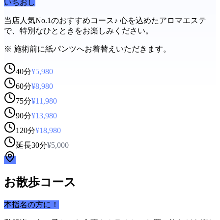
いちおし
当店人気No.1のおすすめコース♪ 心を込めたアロマエステ
で、特別なひとときをお楽しみください。
※
施術前に紙パンツへお着替えいただきます。
40分
¥
5,980
60分
¥
8,980
75分
¥
11,980
90分
¥
13,980
120分
¥
18,980
延長30分
¥
5,000
お散歩コース
本指名の方に！