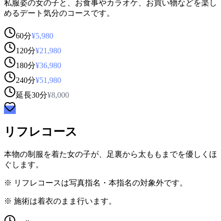
私服姿の女の子と、お食事やカラオケ、お買い物などを楽し
めるデート気分のコースです。
60分
¥
5,980
120分
¥
21,980
180分
¥
36,980
240分
¥
51,980
延長30分
¥
8,000
リフレコース
本物の制服を着た女の子が、足裏から太ももまでを優しくほ
ぐします。
※
リフレコースは写真指名・本指名の対象外です。
※
施術は着衣のまま行います。