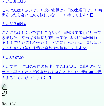
ふい
3/18 13:10
こんばんは！ふいです！ 次の出勤は21日の土曜日です！ 時
間あったら会いに来て欲しいなーー！ 待ってます🫶🏻
ふい
3/13 06:14
こんにちは！ふいです！ こないだ、日帰りで旅行に行って
きました！ やっぱり日帰り旅行って楽しいけど毎回疲れ
る！！ でもたのしかった！！どこに行ったかは、直接聞い
てください（笑） お問い合わせお待ちしてます✉️
ふい
3/7 07:00
ふいです！ 昨日の夜雨の音凄くてこれほんとに止むのかな
ーって思ってたけど起きたらちゃんと止んでて安心🌧 今日
もよろしくお願いします🫶🏻
Secret ♡