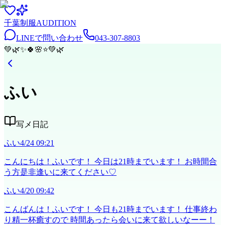
千葉
制服
AUDITION
LINEで問い合わせ
043-307-8803
💚
🌿
✨
🍀
🌸
⭐
💚
🌿
ふい
写メ日記
ふい
4/24 09:21
こんにちは！ふいです！ 今日は21時までいます！ お時間合
う方是非逢いに来てください♡
ふい
4/20 09:42
こんばんは！ふいです！ 今日も21時までいます！ 仕事終わ
り精一杯癒すので 時間あったら会いに来て欲しいなーー！