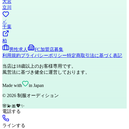
大宮
立川
✓
千葉
柏
男性求人
FC加盟店募集
利用規約
プライバシーポリシー
特定商取引法に基づく表記
当店は18歳以上のお客様専用です。
風営法に基づき健全に運営しております。
Made with
in Japan
©
2026
制服オーディション
🌸
💫
🎀
💖
✨
電話する
ラインする