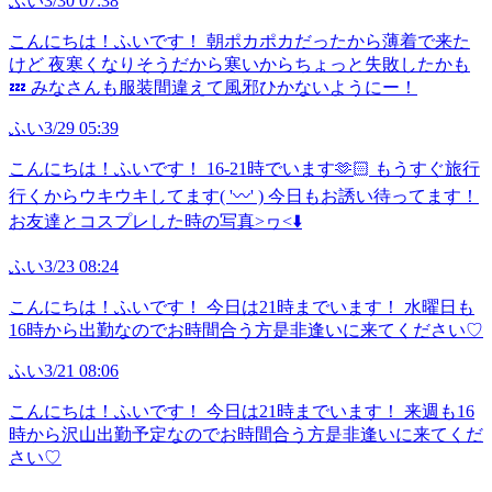
ふい
3/30 07:38
こんにちは！ふいです！ 朝ポカポカだったから薄着で来た
けど 夜寒くなりそうだから寒いからちょっと失敗したかも
💤 みなさんも服装間違えて風邪ひかないようにー！
ふい
3/29 05:39
こんにちは！ふいです！ 16-21時でいます🫶🏻 もうすぐ旅行
行くからウキウキしてます( '〰️' ) 今日もお誘い待ってます！
お友達とコスプレした時の写真>ヮ<⬇️
ふい
3/23 08:24
こんにちは！ふいです！ 今日は21時までいます！ 水曜日も
16時から出勤なのでお時間合う方是非逢いに来てください♡
ふい
3/21 08:06
こんにちは！ふいです！ 今日は21時までいます！ 来週も16
時から沢山出勤予定なのでお時間合う方是非逢いに来てくだ
さい♡